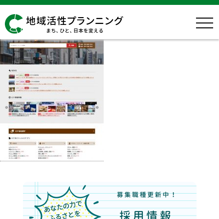
img-three-owned-media-3