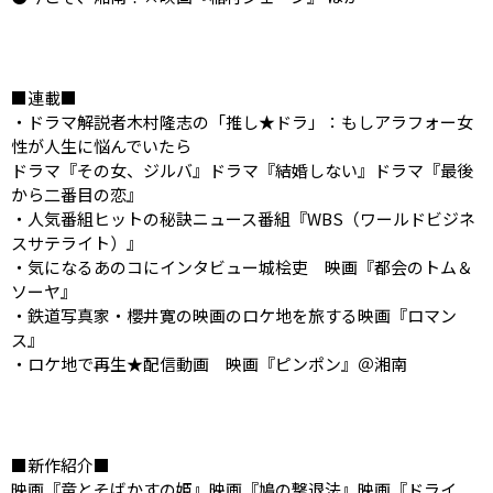
■連載■
・ドラマ解説者木村隆志の「推し★ドラ」：もしアラフォー女
性が人生に悩んでいたら
ドラマ『その女、ジルバ』ドラマ『結婚しない』ドラマ『最後
から二番目の恋』
・人気番組ヒットの秘訣ニュース番組『WBS（ワールドビジネ
スサテライト）』
・気になるあのコにインタビュー城桧吏 映画『都会のトム＆
ソーヤ』
・鉄道写真家・櫻井寛の映画のロケ地を旅する映画『ロマン
ス』
・ロケ地で再生★配信動画 映画『ピンポン』＠湘南
■新作紹介■
映画『竜とそばかすの姫』映画『鳩の撃退法』映画『ドライ