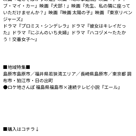
ブ・マイ・カー』映画『犬部！』映画『先生、私の隣に座って
いただけませんか？』映画『映画 太陽の子』映画 『東京リベン
ジャーズ』
ドラマ『プロミス・シンデレラ』ドラマ『彼女はキレイだっ
た』ドラマ『にぶんのいち夫婦』ドラマ『ハコヅメ～たたか
う！交番女子～』
■地域特集■
島原市島原市／福井県若狭湾エリア／長崎県島原市／東京都 調
布市・狛江市・日の出町
●ロケ地さんぽ 福島県福島市×連続テレビ小説『エール』
■購入はコチラ↓