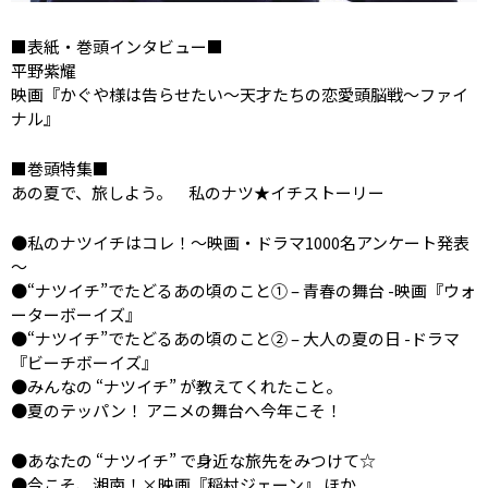
■表紙・巻頭インタビュー■
平野紫耀
映画『かぐや様は告らせたい〜天才たちの恋愛頭脳戦〜ファイ
ナル』
■巻頭特集■
あの夏で、旅しよう。 私のナツ★イチストーリー
●私のナツイチはコレ！～映画・ドラマ1000名アンケート発表
～
●“ナツイチ”でたどるあの頃のこと① – 青春の舞台 -映画『ウォ
ーターボーイズ』
●“ナツイチ”でたどるあの頃のこと② – 大人の夏の日 -ドラマ
『ビーチボーイズ』
●みんなの “ナツイチ” が教えてくれたこと。
●夏のテッパン！ アニメの舞台へ今年こそ！
●あなたの “ナツイチ” で身近な旅先をみつけて☆
●今こそ、湘南！×映画『稲村ジェーン』 ほか