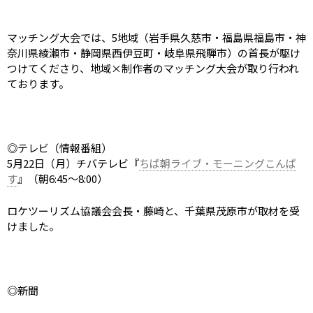
マッチング大会では、
5
地域（岩手県久慈市・福島県福島市・神
奈川県綾瀬市・静岡県西伊豆町・岐阜県飛騨市）の首長が駆け
つけてくださり、地域×制作者のマッチング大会が取り行われ
ております。
◎テレビ（情報番組）
5
月
22
日（月）チバテレビ『
ちば朝ライブ・モーニングこんぱ
す
』（朝
6:45
～
8:00
）
ロケツーリズム協議会会長・藤崎と、千葉県茂原市が取材を受
けました。
◎新聞