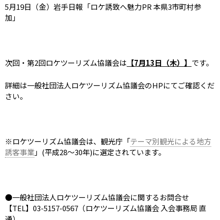
5
月
19
日（金）岩手日報「ロケ誘致へ魅力
PR
本県
3
市町村参
加」
次回・第
2
回ロケツーリズム協議会は
【
7
月
13
日（木）】
です。
詳細は一般社団法人ロケツーリズム協議会の
HP
にてご確認くだ
さい。
※ロケツーリズム協議会は、観光庁「
テーマ別観光による地方
誘客事業
」
(
平成
28
～
30
年
)
に選定されています。
●一般社団法人ロケツーリズム協議会に関するお問合せ
【
TEL
】
03-5157-0567
（ロケツーリズム協議会 入会事務局 直
通）