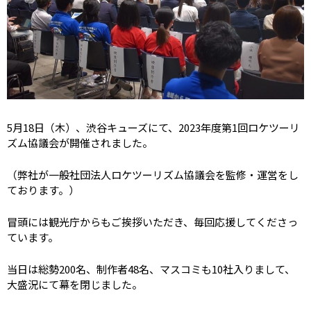
5
月
18
日（木）、渋谷キューズにて、
2023
年度第
1
回ロケツーリ
ズム協議会が開催されました。
（弊社が一般社団法人ロケツーリズム協議会を監修・運営をし
ております。）
冒頭には観光庁からもご挨拶いただき、毎回応援してくださっ
ています。
当日は総勢
200
名、制作者
48
名、マスコミも
10
社入りまして、
大盛況にて幕を閉じました。