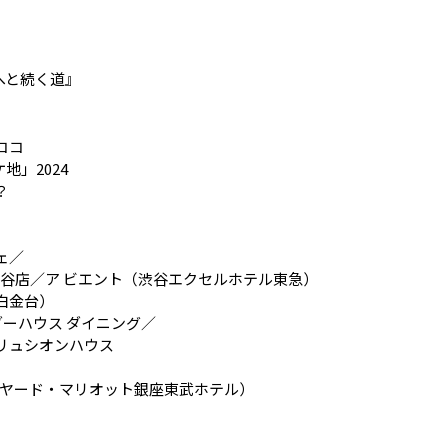
へと続く道』
ココ
地」2024
？
ェ／
渋谷店／ア ビエント（渋谷エクセルホテル東急）
白金台）
ダーハウス ダイニング／
リュシオンハウス
ートヤード・マリオット銀座東武ホテル）