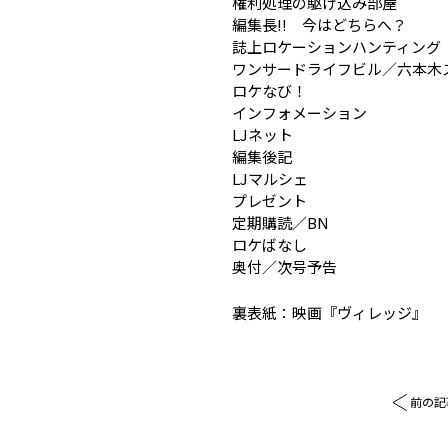
権利処理の駆け込み部屋
編集長!! 今はどちらへ？
誌上ロケーションハンティング
ワンサードライフビル／六本木
ロケなび！
インフォメーション
LJネット
編集後記
LJマルシェ
プレゼント
定期購読／BN
ロケばなし
奥付／次号予告
裏表紙：映画『ヴィレッジ』
前の記