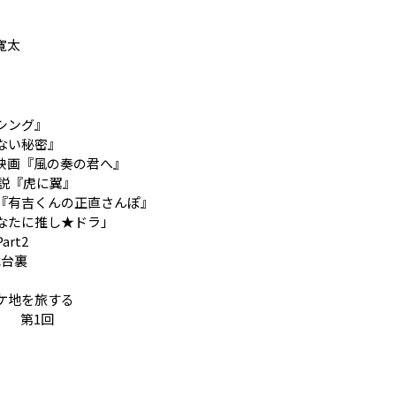
寛太
シング』
ない秘密』
映画『風の奏の君へ』
説『虎に翼』
『有吉くんの正直さんぽ』
なたに推し★ドラ」
rt2
舞台裏
ケ地を旅する
。 第1回