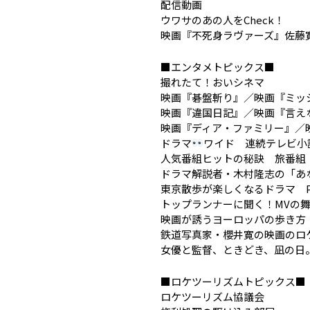
配信動画
ウワサのあの人をCheck！
映画『不死身ラヴァーズ』佐藤
■エンタメトピックス■
撮れたて！おいシネマ
映画『碁盤斬り』／映画『ミッ
映画『違国日記』／映画『言え
映画『ディア・ファミリー』／
ドラマ
ワイド 連続テレビ小
人気番組ヒットの秘訣 旅番組
ドラマ解説者・木村隆志の「あ
東京散歩が楽しくなるドラマ Pa
トップランナーに聞く！MVの
映画が誘うヨーロッパの歩き方
鉄道写真家・櫻井寛の映画のロ
女優と監督、ときどき、凪の日
■ロケツーリズムトピックス■
ロケツーリズム協議会