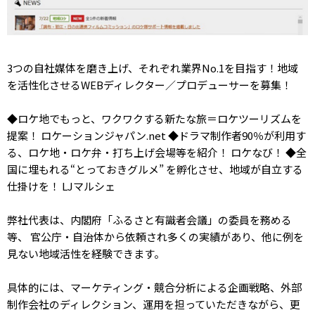
3つの自社媒体を磨き上げ、それぞれ業界No.1を目指す！地域
を活性化させるWEBディレクター／プロデューサーを募集！
◆ロケ地でもっと、ワクワクする新たな旅＝ロケツーリズムを
提案！ ロケーションジャパン.net ◆ドラマ制作者90％が利用す
る、ロケ地・ロケ弁・打ち上げ会場等を紹介！ ロケなび！ ◆全
国に埋もれる“とっておきグルメ” を孵化させ、地域が自立する
仕掛けを！ LJマルシェ
弊社代表は、内閣府「ふるさと有識者会議」の委員を務める
等、 官公庁・自治体から依頼され多くの実績があり、他に例を
見ない地域活性を経験できます。
具体的には、マーケティング・競合分析による企画戦略、外部
制作会社のディレクション、運用を担っていただきながら、更